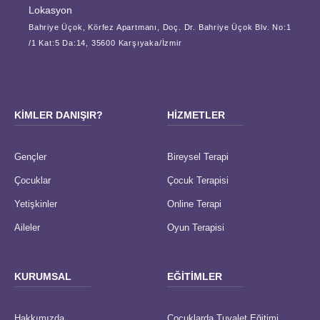
Lokasyon
Bahriye Üçok, Körfez Apartmanı, Doç. Dr. Bahriye Üçok Blv. No:1
/1 Kat:5 Da:14, 35600 Karşıyaka/İzmir
KIMLER DANIŞIR?
HIZMETLER
Gençler
Bireysel Terapi
Çocuklar
Çocuk Terapisi
Yetişkinler
Online Terapi
Aileler
Oyun Terapisi
KURUMSAL
EĞITIMLER
Hakkımızda
Çocuklarda Tuvalet Eğitimi