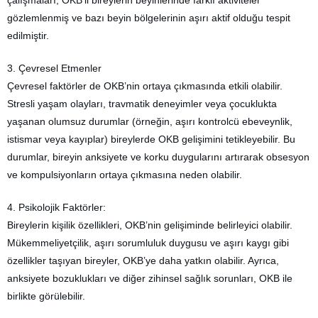
çalışmaları, OKB’li bireylerin beyinlerinde farklı aktiviteler
gözlemlenmiş ve bazı beyin bölgelerinin aşırı aktif olduğu tespit
edilmiştir.
3. Çevresel Etmenler
Çevresel faktörler de OKB’nin ortaya çıkmasında etkili olabilir.
Stresli yaşam olayları, travmatik deneyimler veya çocuklukta
yaşanan olumsuz durumlar (örneğin, aşırı kontrolcü ebeveynlik,
istismar veya kayıplar) bireylerde OKB gelişimini tetikleyebilir. Bu
durumlar, bireyin anksiyete ve korku duygularını artırarak obsesyon
ve kompulsiyonların ortaya çıkmasına neden olabilir.
4. Psikolojik Faktörler:
Bireylerin kişilik özellikleri, OKB’nin gelişiminde belirleyici olabilir.
Mükemmeliyetçilik, aşırı sorumluluk duygusu ve aşırı kaygı gibi
özellikler taşıyan bireyler, OKB’ye daha yatkın olabilir. Ayrıca,
anksiyete bozuklukları ve diğer zihinsel sağlık sorunları, OKB ile
birlikte görülebilir.